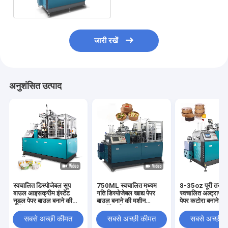
जारी रखें
अनुशंसित उत्पाद
स्वचालित डिस्पोजेबल सूप
750ML स्वचालित मध्यम
8-35oz पूरी तरह स
बाउल आइसक्रीम इंस्टेंट
गति डिस्पोजेबल खाद्य पेपर
स्वचालित अल्ट्रासोन
नूडल पेपर बाउल बनाने की
बाउल बनाने की मशीन
पेपर कटोरा बनाने क
मशीन
आपूर्तिकर्ता
सबसे अच्छी कीमत
सबसे अच्छी कीमत
सबसे अच्छी 