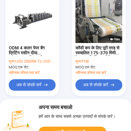
ODM 4 कलर पेपर बैग
कॉफी कप के लिए पूरी तरह से
प्रिंटिंग मशीन दीया
स्वचालित 175-370 मिमी
1524mm रील टू रील
पेपर कप प्रिंटिंग मशीनें
मूल्य:
USD 256096 To USD 258000 Per Set
मूल्य:
FOB
प्रिंटिंग मशीन
MOQ:
एक सेट
MOQ:
एक सेट
नवीनतम कीमत पता करें
नवीनतम कीमत पता करें
अब से संपर्क करें
अब से संपर्क करें
अपना समय बचाओ
हमें आप के साथ सबसे अच्छा उत्पादों से संपर्क करें।