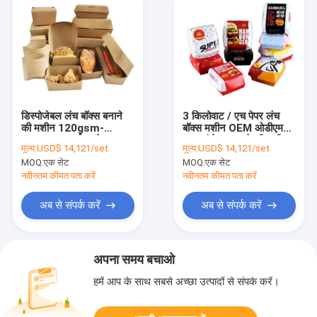
डिस्पोजेबल लंच बॉक्स बनाने
3 किलोवाट / एच पेपर लंच
की मशीन 120gsm-
बॉक्स मशीन OEM ओडीएम
450gsm कार्टन इरेक्टर
खाद्य कंटेनर बनाने की मशीन
मूल्य:
USD$ 14,121/set
मूल्य:
USD$ 14,121/set
मशीन
को दूर ले जाएं
MOQ:
एक सेट
MOQ:
एक सेट
नवीनतम कीमत पता करें
नवीनतम कीमत पता करें
अब से संपर्क करें
अब से संपर्क करें
अपना समय बचाओ
हमें आप के साथ सबसे अच्छा उत्पादों से संपर्क करें।