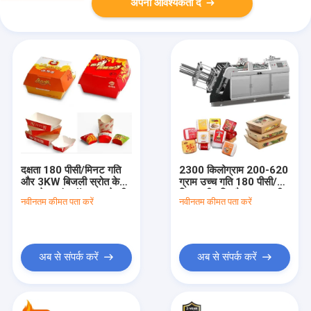
अपनी आवश्यकता दें
दक्षता 180 पीसी/मिनट गति
2300 किलोग्राम 200-620
और 3KW बिजली स्रोत के
ग्राम उच्च गति 180 पीसी/
साथ पेपर लंच बॉक्स बनाने की
मिनट की गति और 0.5 एमपीए
नवीनतम कीमत पता करें
नवीनतम कीमत पता करें
मशीन
वायु आवश्यकता के साथ
अब से संपर्क करें
अब से संपर्क करें