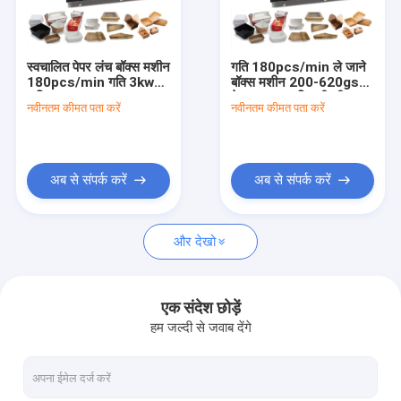
कारखाना भ्रमण
गुणवत्ता नियंत्रण
स्वचालित पेपर लंच बॉक्स मशीन
गति 180pcs/min ले जाने
180pcs/min गति 3kw
बॉक्स मशीन 200-620gsm
संपर्क करें
शक्ति 2300kg वजन
के साथ 3kw बिजली की
नवीनतम कीमत पता करें
नवीनतम कीमत पता करें
आपूर्ति
समाचार
अब से संपर्क करें
अब से संपर्क करें
पेपर कप बनाने की मशीनें
और देखो
पेपर कप डाई कटिंग मशीन
पेपर कप प्रिंटिंग मशीनें
एक संदेश छोड़ें
हम जल्दी से जवाब देंगे
पेपर लंच बॉक्स मशीन
पेपर कप पैकिंग मशीन