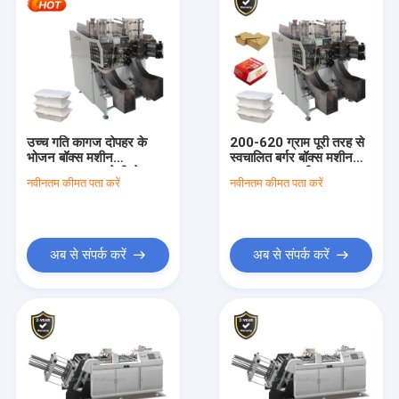
उच्च गति कागज दोपहर के
200-620 ग्राम पूरी तरह से
भोजन बॉक्स मशीन
स्वचालित बर्गर बॉक्स मशीन
180pcs/min तेजी से
0.5Mpa हवा की आवश्यकता
नवीनतम कीमत पता करें
नवीनतम कीमत पता करें
उत्पादन के लिए क्षमता के साथ
2300kg वजन के साथ
अब से संपर्क करें
अब से संपर्क करें
घर
उत्पादों
हमारे बारे में