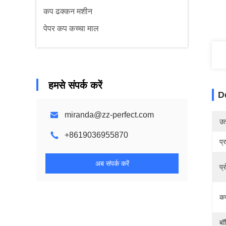
कप ढक्कन मशीन
पेपर कप कच्चा माल
हमसे संपर्क करें
D
miranda@zz-perfect.com
उत्
+8619036955870
प्
अब संपर्क करें
प्
कच
बॉ