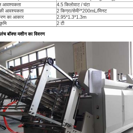
युत आवश्यकता
4.5 किलोवाट / घंटा
 की आवश्यकता
2 किग्रा/सेमी²*200mL/मिनट
रण का आकार
2.95*1.3*1.3m
कृमि
2 टी
 लंच बॉक्स मशीन का विवरण