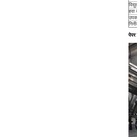
विद्
हवा
उपक
गिनी
पेपर