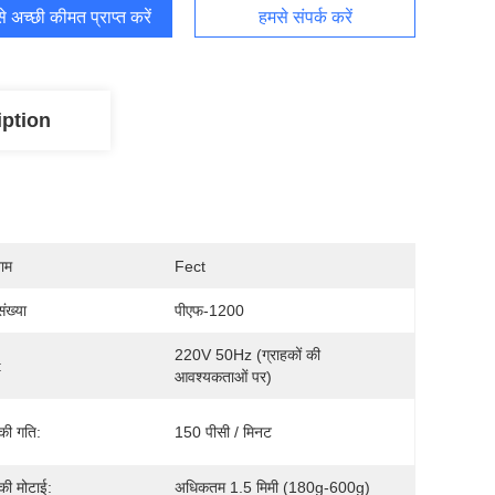
 अच्छी कीमत प्राप्त करें
हमसे संपर्क करें
iption
नाम
Fect
ंख्या
पीएफ-1200
220V 50Hz (ग्राहकों की 
:
आवश्यकताओं पर)
 की गति:
150 पीसी / मिनट
ी मोटाई:
अधिकतम 1.5 मिमी (180g-600g)