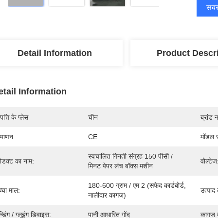
सबसे
Detail Information
Product Descr
etail Information
पत्ति के प्लेस
चीन
ब्रांड 
रमाणन
CE
मॉडल स
स्वचालित गिनती संग्रह 150 पीसी / 
रोडक्ट का नाम:
वोल्टेज
मिनट पेपर लंच बॉक्स मशीन
180-600 ग्राम / एम 2 (सफेद कार्डबोर्ड, 
्चा माल:
उत्पाद
नालीदार कागज)
न्डिंग / ग्लूइंग डिवाइस:
पानी आधारित गोंद
कागज क