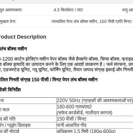
द्युत आवश्यकता:
4.5 किलोवाट / घंटा
वायु आ
रमुखता देना:
स्वचालित पेपर लंच बॉक्स मशीन
, 
150 पीसी प्रति मिनट 
roduct Description
 लंच बॉक्स मशीन
-1200 कार्टन इरेक्टिंग मशीन पेपर बॉक्स जैसे हैमबर्गर बॉक्स, चिप्स बॉक्स, फ्रा
जा बॉक्स इत्यादि का उत्पादन करने के लिए एक आदर्श उपकरण है। फर्म संरचना, उच्
ट, एडजस्टेड यूनिट, ग्लू यूनिट, फॉर्मिंग यूनिट, तैयार उत्पाद संग्रह इकाई और गिन
ालित गिनती संग्रह 150 पीसी / मिनट पेपर लंच बॉक्स मशीन
की विनिर्देश
टेज
220V 50Hz (ग्राहकों की आवश्यकताओं पर)
180-600 ग्राम/एम2
ा माल
(सफेद कार्डबोर्ड, नालीदार कागज)
ाद की गति
150 पीसी / मिनट
िंग / ग्लूइंग डिवाइस
पानी आधारित गोंद
ज की मोटाई
अधिकतम 1.5 मिमी (180g-600g)