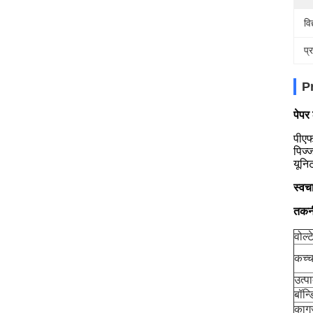
वि
प्
P
पेपर
पीएफ
पिज्
यूनि
स्वच
तकनी
वोल्
कच्च
उत्प
बॉन्ड
काग