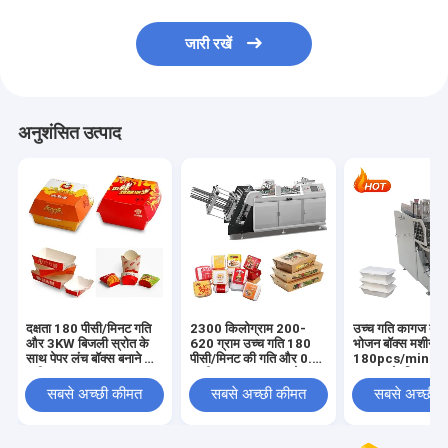
जारी रखें
अनुशंसित उत्पाद
दक्षता 180 पीसी/मिनट गति
2300 किलोग्राम 200-
उच्च गति कागज दोप
और 3KW बिजली स्रोत के
620 ग्राम उच्च गति 180
भोजन बॉक्स मशीन
साथ पेपर लंच बॉक्स बनाने की
पीसी/मिनट की गति और 0.5
180pcs/min तेजी
मशीन
एमपीए वायु आवश्यकता के
उत्पादन के लिए क्षम
साथ
सबसे अच्छी कीमत
सबसे अच्छी कीमत
सबसे अच्छी 