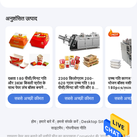
अनुशंसित उत्पाद
दक्षता 180 पीसी/मिनट गति
2300 किलोग्राम 200-
उच्च गति कागज दोप
और 3KW बिजली स्रोत के
620 ग्राम उच्च गति 180
भोजन बॉक्स मशीन
साथ पेपर लंच बॉक्स बनाने की
पीसी/मिनट की गति और 0.5
180pcs/min तेजी
मशीन
एमपीए वायु आवश्यकता के
उत्पादन के लिए क्षम
साथ
सबसे अच्छी कीमत
सबसे अच्छी कीमत
सबसे अच्छी 
होम
हमारे बारे में
हमसे संपर्क करें
Desktop Site
साइटमैप
गोपनीयता नीति
गुणवत्ता
पेपर कप बनाने की मशीनें
चीन का कारखाना.Copyright © 2026 Zhengzhou