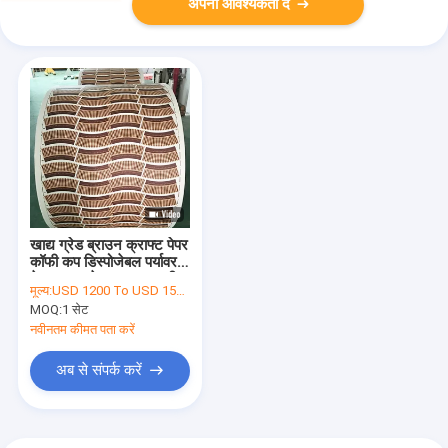
अपनी आवश्यकता दें
खाद्य ग्रेड ब्राउन क्राफ्ट पेपर
कॉफी कप डिस्पोजेबल पर्यावरण
के अनुकूल पेपर कप सामग्री
मूल्य:
USD 1200 To USD 1500 Per Set
पेपर कप रोल
MOQ:
1 सेट
नवीनतम कीमत पता करें
अब से संपर्क करें