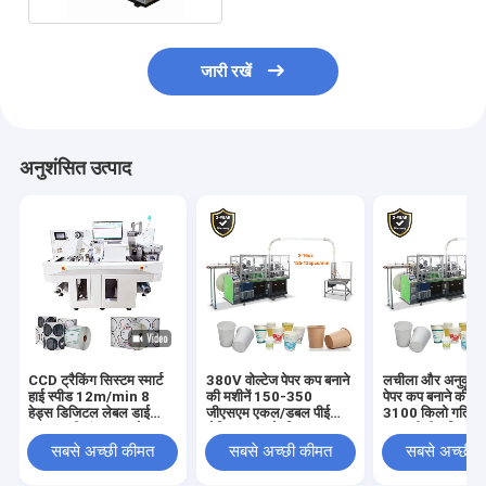
जारी रखें
अनुशंसित उत्पाद
CCD ट्रैकिंग सिस्टम स्मार्ट
380V वोल्टेज पेपर कप बनाने
लचीला और अनुकूलन 
हाई स्पीड 12m/min 8
की मशीनें 150-350
पेपर कप बनाने की म
हेड्स डिजिटल लेबल डाई
जीएसएम एकल/डबल पीई
3100 किलो गति 1
कटर मल्टी-फंक्शनल लेबल
लेपित कागज के लिए
150 पीसी / मिनट
स्टिकर डाई कटिंग मशीन
सबसे अच्छी कीमत
सबसे अच्छी कीमत
सबसे अच्छी 