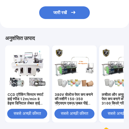
जारी रखें
अनुशंसित उत्पाद
CCD ट्रैकिंग सिस्टम स्मार्ट
380V वोल्टेज पेपर कप बनाने
लचीला और अनुकूलन 
हाई स्पीड 12m/min 8
की मशीनें 150-350
पेपर कप बनाने की म
हेड्स डिजिटल लेबल डाई
जीएसएम एकल/डबल पीई
3100 किलो गति 1
कटर मल्टी-फंक्शनल लेबल
लेपित कागज के लिए
150 पीसी / मिनट
स्टिकर डाई कटिंग मशीन
सबसे अच्छी कीमत
सबसे अच्छी कीमत
सबसे अच्छी 