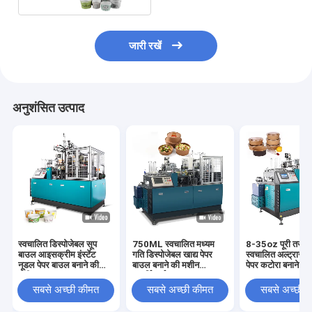
जारी रखें
अनुशंसित उत्पाद
स्वचालित डिस्पोजेबल सूप
750ML स्वचालित मध्यम
8-35oz पूरी तरह स
बाउल आइसक्रीम इंस्टेंट
गति डिस्पोजेबल खाद्य पेपर
स्वचालित अल्ट्रासोन
नूडल पेपर बाउल बनाने की
बाउल बनाने की मशीन
पेपर कटोरा बनाने क
मशीन
आपूर्तिकर्ता
सबसे अच्छी कीमत
सबसे अच्छी कीमत
सबसे अच्छी 