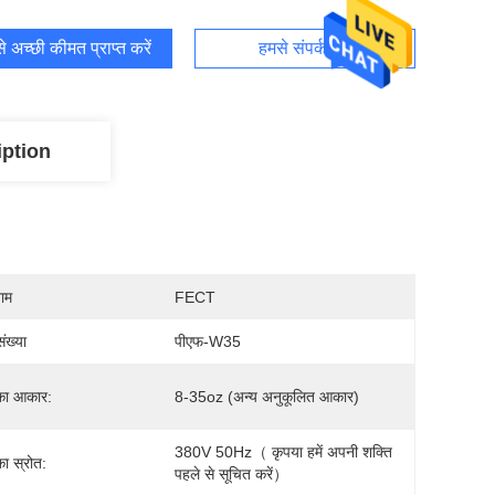
 अच्छी कीमत प्राप्त करें
हमसे संपर्क करें
iption
नाम
FECT
ंख्या
पीएफ-W35
का आकार:
8-35oz (अन्य अनुकूलित आकार)
380V 50Hz（ कृपया हमें अपनी शक्ति 
का स्रोत:
पहले से सूचित करें）