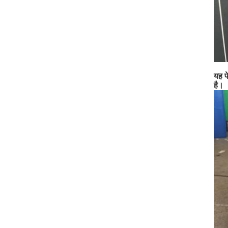
यह प
है।