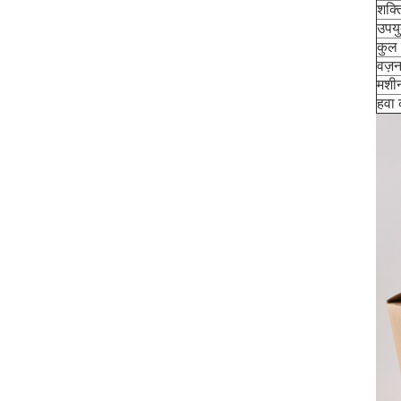
शक्त
उपयु
कुल 
वज़न
मशी
हवा 