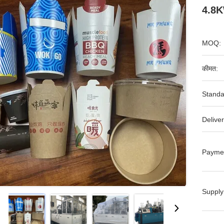
4.8
MOQ:
कीमत:
Standa
Deliver
Payme
Supply