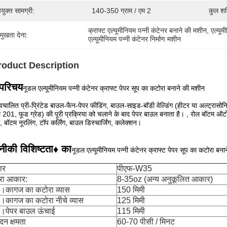
युक्त सामग्री:
140-350 ग्राम / एम 2
कुल शक
क्राफ्ट एल्यूमीनियम पन्नी कंटेनर बनाने की मशीन
, 
एल्यू
रमुखता देना:
एल्यूमीनियम पन्नी कंटेनर निर्माण मशीन
roduct Description
परिचय
नूडल एल्यूमीनियम पन्नी कंटेनर क्राफ्ट पेपर सूप का कटोरा बनाने की मशीन
वचालित प्री-प्रिंटेड बाउल-फैन-पेपर फीडिंग, बाउल-साइड-बॉडी वेल्डिंग (हीटर या अल्ट्रास
01, फूड ग्रेड) की पूरी प्रक्रिया को चलाने के बाद पेपर बाउल बनाता है। , रोल बॉटम ऑटो फ
ग, बॉटम नूरलिंग, टॉप कर्लिंग, बाउल डिस्चार्जिंग, कलेक्शन।
ीकी विशिष्टता♦ का
नूडल एल्यूमीनियम पन्नी कंटेनर क्राफ्ट पेपर सूप का कटोरा बना
ार
पीएफ-W35
रा आकार:
8-35oz (अन्य अनुकूलित आकार)
स।कागज का कटोरा व्यास
150 मिमी
स।कागज का कटोरा नीचे व्यास
125 मिमी
स।पेपर बाउल ऊंचाई
115 मिमी
ादन क्षमता
60-70 पीसी / मिनट