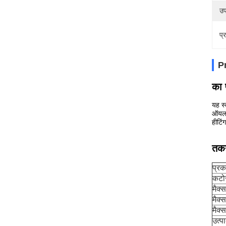
उप
प्
P
का 
यह स्
ऑयल 2
हीटिं
तकन
प्रक
कटो
मैक्
मैक्
मैक्
उत्प