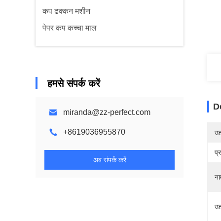
कप ढक्कन मशीन
पेपर कप कच्चा माल
हमसे संपर्क करें
D
miranda@zz-perfect.com
+8619036955870
उत्
प्
अब संपर्क करें
ना
उत