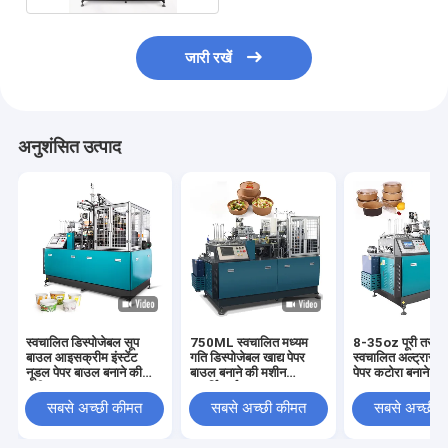
जारी रखें
अनुशंसित उत्पाद
स्वचालित डिस्पोजेबल सूप
750ML स्वचालित मध्यम
8-35oz पूरी तरह स
बाउल आइसक्रीम इंस्टेंट
गति डिस्पोजेबल खाद्य पेपर
स्वचालित अल्ट्रासोन
नूडल पेपर बाउल बनाने की
बाउल बनाने की मशीन
पेपर कटोरा बनाने क
मशीन
आपूर्तिकर्ता
सबसे अच्छी कीमत
सबसे अच्छी कीमत
सबसे अच्छी 