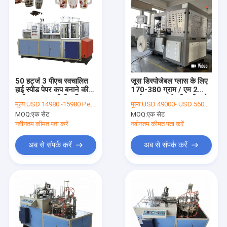
50 हर्ट्ज 3 पीएच स्वचालित
जूस डिस्पोजेबल ग्लास के लिए
हाई स्पीड पेपर कप बनाने की
170-380 ग्राम / एम 2
मशीन 50-55 पीसी / मिनट
कार्टन कप बनाने की मशीन ले
मूल्य:
USD 14980 -15980 Per Set
मूल्य:
USD 49000- USD 56000 / set
लो
MOQ:
एक सेट
MOQ:
एक सेट
नवीनतम कीमत पता करें
नवीनतम कीमत पता करें
अब से संपर्क करें
अब से संपर्क करें
घर
उत्पादों
हमारे बारे में