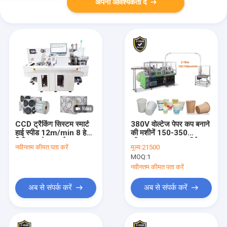
अपनी आवश्यकता दें
CCD ट्रैकिंग सिस्टम स्मार्ट
380V वोल्टेज पेपर कप बनाने
हाई स्पीड 12m/min 8 हेड्स
की मशीनें 150-350
डिजिटल लेबल डाई कटर
जीएसएम एकल/डबल पीई
नवीनतम कीमत पता करें
मूल्य:
21500
मल्टी-फंक्शनल लेबल स्टिकर
लेपित कागज के लिए
MOQ:
1
डाई कटिंग मशीन
नवीनतम कीमत पता करें
अब से संपर्क करें
अब से संपर्क करें