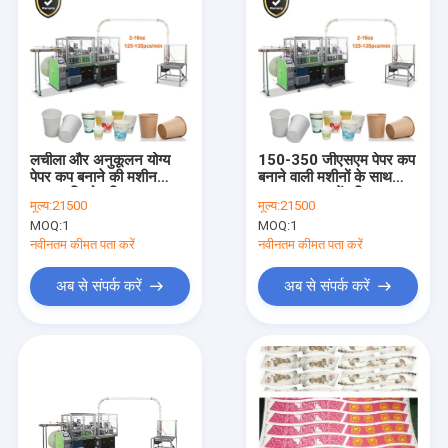
लचीला और अनुकूलन योग्य
150-350 जीएसएम पेपर कप
पेपर कप बनाने की मशीन
बनाने वाली मशीनों के साथ
3100 किलो गति 120-150
उत्पादन दक्षता में वृद्धि
मूल्य:
21500
मूल्य:
21500
पीसी / मिनट
MOQ:
1
MOQ:
1
नवीनतम कीमत पता करें
नवीनतम कीमत पता करें
अब से संपर्क करें
अब से संपर्क करें
घर
उत्पादों
हमारे बारे में