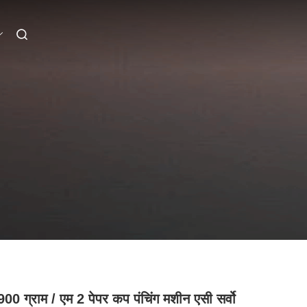
00 ग्राम / एम 2 पेपर कप पंचिंग मशीन एसी सर्वो