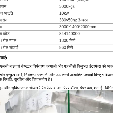
ध वजन
3000kgs
ेज आपूर्ति
10kw
 स्रोत
380v50hz 3-चरण
म
3000*1400*2000mm
स कोड
844140000
स।रोल व्यास
1300 मिमी
स।रोल चौड़ाई
860 मिमी
षताएं♦
ीएलसी माइक्रो कंप्यूटर नियंत्रण प्रणाली और एलसीडी विजुअल इंटरफेस को अ
शीन प्रमुख भागों, नियंत्रण प्रणाली और फास्टनरों आयातित उत्पादों विस्तृत वि
 स्थिति, सुरक्षित और विश्वसनीय है।
ह मशीन सुविधाजनक भोजन रैपिंग पेपर बाउल, पेपर बॉक्स, पेपर कप, ect है।विभिन