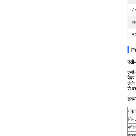
तै
गा
प्
P
एसी-
एसी-
पेपर
तेजी
से ब
तकनी
नमून
नियं
स्पी
कच्च