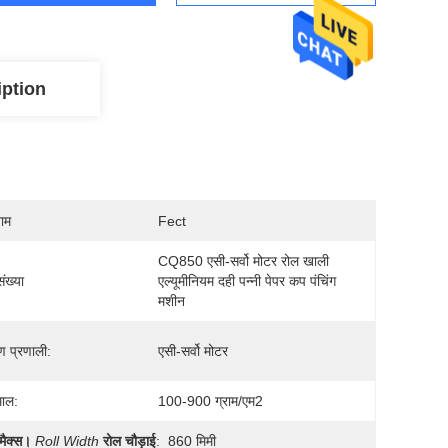
iption
नाम
Fect
CQ850 एसी-सर्वो मोटर रोल खाली 
ंख्या
एल्यूमीनियम दही पन्नी पेपर कप पंचिंग 
मशीन
ण प्रणाली:
एसी-सर्वो मोटर
माल:
100-900 ग्राम/एम2
मैक्स।
Roll Width
रोल चौड़ाई
:
860 मिमी