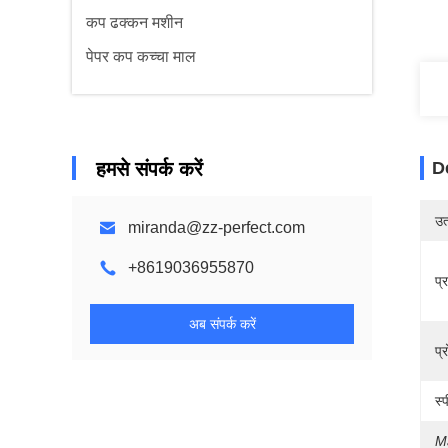
कप ढक्कन मशीन
पेपर कप कच्चा माल
हमसे संपर्क करें
D
उत्
miranda@zz-perfect.com
+8619036955870
प्
अब संपर्क करें
प्
स्
M