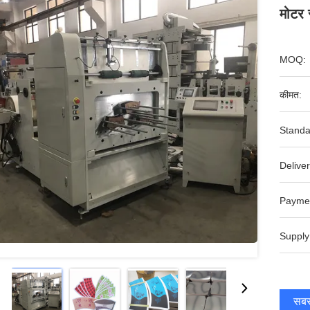
मोटर 
MOQ:
कीमत:
Standa
Deliver
Payme
Supply
सबसे