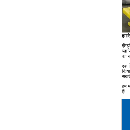
हमारे 
झेंग
प्ला
का स
एक व
किया
सकते
हम भ
हैं!