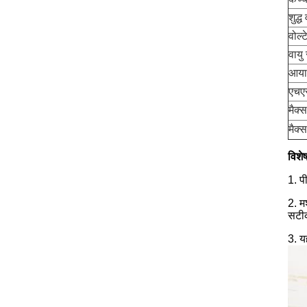
शुद्
वोल्ट
वायु
आया
एचए
मैक्
मैक्
विशे
1. प
2. म
सटीक
3. य