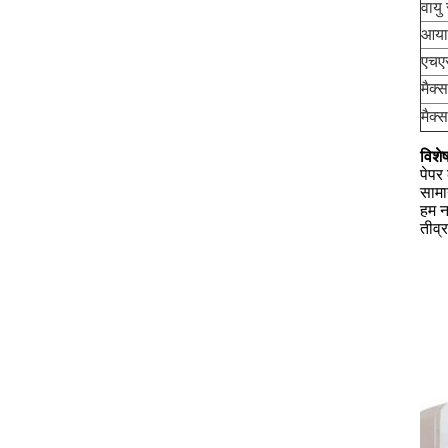
वायु
आया
एचए
मैक्
मैक्
विशे
पेपर
सामा
हम न
तीव्