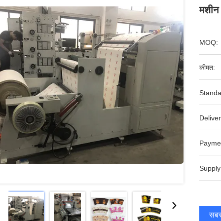
मशीन
MOQ:
कीमत:
Standa
Deliver
Payme
Supply
सबसे