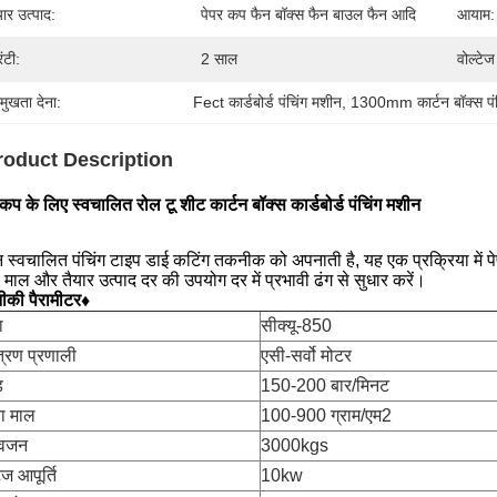
यार उत्पाद:
पेपर कप फैन बॉक्स फैन बाउल फैन आदि
आयाम:
रंटी:
2 साल
वोल्टेज 
रमुखता देना:
Fect कार्डबोर्ड पंचिंग मशीन
, 
1300mm कार्टन बॉक्स पं
roduct Description
 कप के लिए स्वचालित रोल टू शीट कार्टन बॉक्स कार्डबोर्ड पंचिंग मशीन
 स्वचालित पंचिंग टाइप डाई कटिंग तकनीक को अपनाती है, यह एक प्रक्रिया में पेप
े माल और तैयार उत्पाद दर की उपयोग दर में प्रभावी ढंग से सुधार करें।
की पैरामीटर♦
ा
सीक्यू-850
त्रण प्रणाली
एसी-सर्वो मोटर
ड
150-200 बार/मिनट
ा माल
100-900 ग्राम/एम2
ध वजन
3000kgs
ेज आपूर्ति
10kw