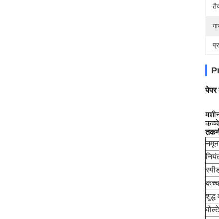
तै
गा
प्
P
पेपर
मशीन
कच्च
तकनी
नमून
नियं
स्पी
कच्च
शुद्
वोल्ट