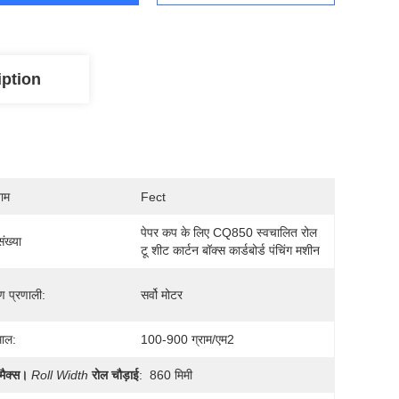
iption
नाम
Fect
पेपर कप के लिए CQ850 स्वचालित रोल 
ंख्या
टू शीट कार्टन बॉक्स कार्डबोर्ड पंचिंग मशीन
ण प्रणाली:
सर्वो मोटर
माल:
100-900 ग्राम/एम2
मैक्स।
Roll Width
रोल चौड़ाई
:
860 मिमी