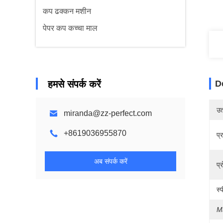
कप ढक्कन मशीन
पेपर कप कच्चा माल
हमसे संपर्क करें
D
उत्
miranda@zz-perfect.com
+8619036955870
प्
अब संपर्क करें
प्
स्
M