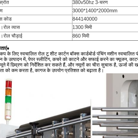
 स्रोत
380v50hz 3-चरण
म
3000*1400*2000mm
स कोड
844140000
स।रोल व्यास
1300 मिमी
स।रोल चौड़ाई
860 मिमी
षताएं♦
 कप के लिए स्वचालित रोल टू शीट कार्टन बॉक्स कार्डबोर्ड पंचिंग मशीन स्वचाल
न के उत्पादन में, पेपर स्लीटिंग, कचरे को काटने और सफाई करने का फ्यूजन, काट
मूने में छिद्रण को निर्देशित कर सकते हैं, और नमूनों का चीरा सुचारू है, ऊर्जा
रता को कम करता है, कागज के उपयोग प्रतिशत को बढ़ाता है।