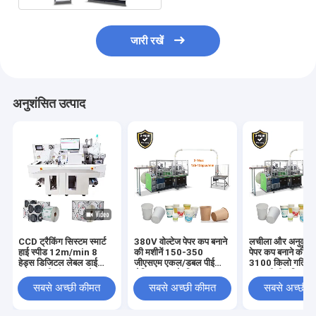
जारी रखें
अनुशंसित उत्पाद
CCD ट्रैकिंग सिस्टम स्मार्ट
380V वोल्टेज पेपर कप बनाने
लचीला और अनुकूलन 
हाई स्पीड 12m/min 8
की मशीनें 150-350
पेपर कप बनाने की म
हेड्स डिजिटल लेबल डाई
जीएसएम एकल/डबल पीई
3100 किलो गति 1
कटर मल्टी-फंक्शनल लेबल
लेपित कागज के लिए
150 पीसी / मिनट
स्टिकर डाई कटिंग मशीन
सबसे अच्छी कीमत
सबसे अच्छी कीमत
सबसे अच्छी 