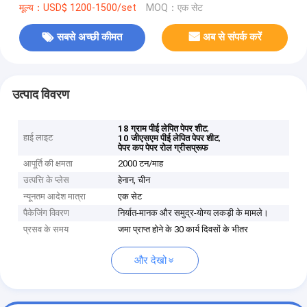
मूल्य：USD$ 1200-1500/set
MOQ：एक सेट
सबसे अच्छी कीमत
अब से संपर्क करें
उत्पाद विवरण
,
18 ग्राम पीई लेपित पेपर शीट
हाई लाइट
,
10 जीएसएम पीई लेपित पेपर शीट
पेपर कप पेपर रोल ग्रीसप्रूफ
आपूर्ति की क्षमता
2000 टन/माह
उत्पत्ति के प्लेस
हेनान, चीन
न्यूनतम आदेश मात्रा
एक सेट
पैकेजिंग विवरण
निर्यात-मानक और समुद्र-योग्य लकड़ी के मामले।
प्रसव के समय
जमा प्राप्त होने के 30 कार्य दिवसों के भीतर
और देखो