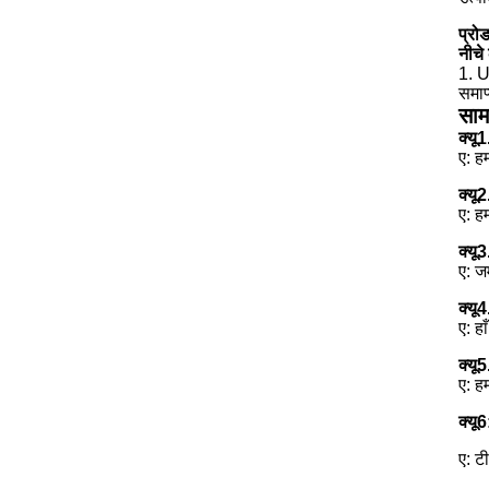
प्रोड
नीचे 
1. U
समाप
सामा
क्यू
1
ए: ह
क्यू
2
ए: ह
क्यू
3
ए: जम
क्यू
4
ए: ह
क्यू
5
ए: ह
क्यू
6
ए: ट