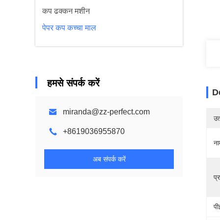
कप ढक्कन मशीन
पेपर कप कच्चा माल
हमसे संपर्क करें
D
miranda@zz-perfect.com
उत्
+8619036955870
ना
अब संपर्क करें
प्
पी