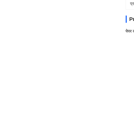
प्
P
पेपर 