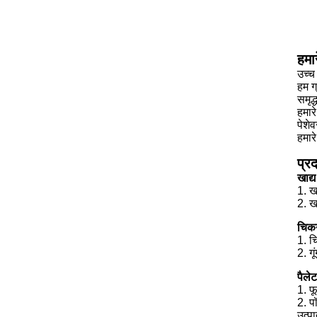
हमार
उच्च 
हम ग्
समृद
हमार
पेशे
हमार
प्र
खाद्य
1. ख
2. खा
चिक
1. च
2. ग
पैले
1. फ
2. प
उत्प