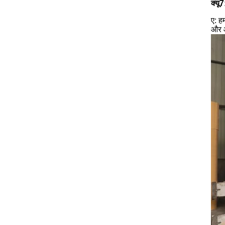
क्यू
7
ए: ह
और आ