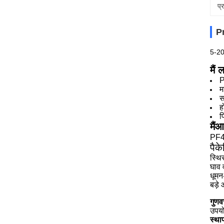
प्
P
5-20 
मैं
ल
P
म
स
ह
फ
मैं
आ
PF45
पैके
स्थि
घाव 
धूमन
बड़े
गुणवत
उपयो
स्था