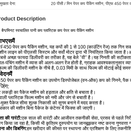
रमुखता देना:
20 पीसी / मिन पेपर कप पैकिंग मशीन
, 
पीएफ 450 पेपर क
roduct Description
बैग/मिनट स्वचालित पानी कप प्लास्टिक कप पेपर कप पैकिंग मशीन
ाभ
एस
मैं
F450 पेपर कप पैकिंग मशीन, यह कपों की 1 से 100 (काउंटिंग रेंज) तक गिन सक
शीन लाइन को पीएलसी सिस्टम और सर्वो मोटर द्वारा भी नियंत्रित किया जाता
बसे अच्छा फायदा डिलीवरी का तरीका है, यह बेले "वी" है।यह गिनती की सटीकत
ोल-पंचिंग मशीन में व्यास की अलग-अलग रेंज होती है, ग्राहक आवश्यकतानुसार व्य
िल्म की डिलीवरी मशीन के नीचे है, 0.03 मिमी के साथ फिल्म की मोटाई कोई समस्
वेदन
मैं
0 पेपर कप पैकिंग मशीन का उपयोग डिस्पोजेबल (वन-ऑफ) कप को गिनने, पैक क
जिंग:
र लकड़ी का पैकेज मशीन को हड़ताल और क्षति से बचाता है।
वाली प्लास्टिक फिल्म मशीन को नमी और जंग से बचाती है।
-मुक्त पैकेज सीमा शुल्क निकासी को सुगम बनाने में मदद करता है।
 आकार की मशीन बिना पैकेज के कंटेनर में फिक्स की जाएगी।
्ता की गारंटी:
एक साल की वारंटी और आजीवन तकनीकी सेवा, प्रसव से पहले निरीक्
ग किया जा रहा है, किसी भी कृत्रिम दुरुपयोग या जानबूझकर नष्ट करना गुणवत्ता ग
पना और डिबगिंग:
हम खरीदार की कीमत पर स्थापना और प्रशिक्षण के लिए तकनीशिय