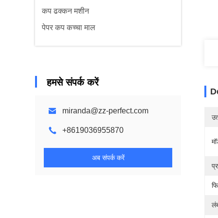
कप ढक्कन मशीन
पेपर कप कच्चा माल
हमसे संपर्क करें
D
miranda@zz-perfect.com
उत्
+8619036955870
मॉ
अब संपर्क करें
प्
फि
लं