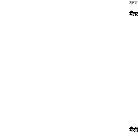
वेतन
मैं
तक
मैं
सी