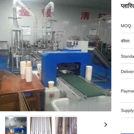
प्लास
MOQ:
कीमत:
Standa
Deliver
Payme
Supply