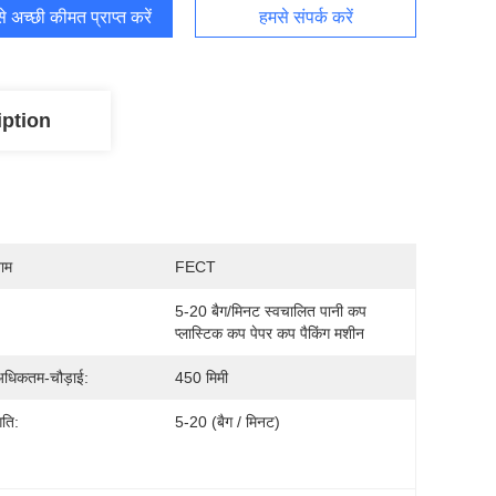
 अच्छी कीमत प्राप्त करें
हमसे संपर्क करें
iption
नाम
FECT
5-20 बैग/मिनट स्वचालित पानी कप 
प्लास्टिक कप पेपर कप पैकिंग मशीन
अधिकतम-चौड़ाई:
450 मिमी
गति:
5-20 (बैग / मिनट)