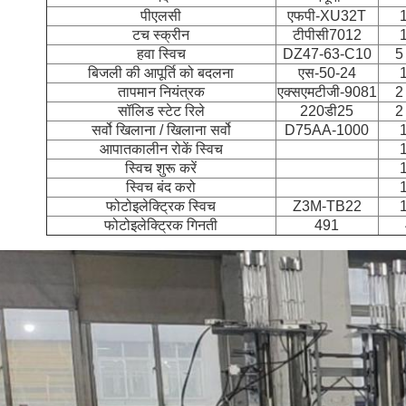
पीएलसी
एफपी-XU32T
1
टच स्क्रीन
टीपीसी7012
1
हवा स्विच
DZ47-63-C10
5
बिजली की आपूर्ति को बदलना
एस-50-24
1
तापमान नियंत्रक
एक्सएमटीजी-9081
2
सॉलिड स्टेट रिले
220डी25
2
सर्वो खिलाना / खिलाना सर्वो
D75AA-1000
1
आपातकालीन रोकें स्विच
1
स्विच शुरू करें
1
स्विच बंद करो
1
फोटोइलेक्ट्रिक स्विच
Z3M-TB22
1
फोटोइलेक्ट्रिक गिनती
491