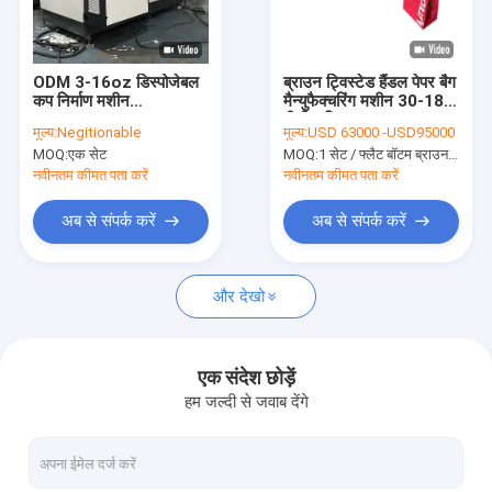
कारखाना भ्रमण
गुणवत्ता नियंत्रण
ODM 3-16oz डिस्पोजेबल
ब्राउन ट्विस्टेड हैंडल पेपर बैग
कप निर्माण मशीन
मैन्युफैक्चरिंग मशीन 30-180
संपर्क करें
2000x1230x1700mm
पीसी / मिनट
मूल्य:
Negitionable
मूल्य:
USD 63000 -USD95000
MOQ:
एक सेट
MOQ:
1 सेट / फ्लैट बॉटम ब्राउन कलर ट्विस्टेड हैंडल पेपर बैग मेकिंग मशीन
समाचार
नवीनतम कीमत पता करें
नवीनतम कीमत पता करें
अब से संपर्क करें
अब से संपर्क करें
पेपर कप बनाने की मशीनें
और देखो
पेपर कप डाई कटिंग मशीन
पेपर कप प्रिंटिंग मशीनें
एक संदेश छोड़ें
हम जल्दी से जवाब देंगे
पेपर लंच बॉक्स मशीन
पेपर कप पैकिंग मशीन