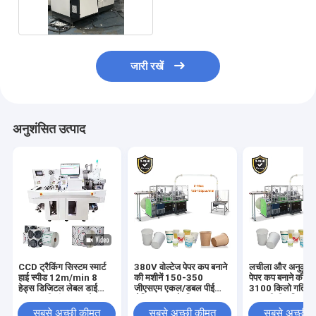
जारी रखें
अनुशंसित उत्पाद
CCD ट्रैकिंग सिस्टम स्मार्ट
380V वोल्टेज पेपर कप बनाने
लचीला और अनुकूलन 
हाई स्पीड 12m/min 8
की मशीनें 150-350
पेपर कप बनाने की म
हेड्स डिजिटल लेबल डाई
जीएसएम एकल/डबल पीई
3100 किलो गति 1
कटर मल्टी-फंक्शनल लेबल
लेपित कागज के लिए
150 पीसी / मिनट
स्टिकर डाई कटिंग मशीन
सबसे अच्छी कीमत
सबसे अच्छी कीमत
सबसे अच्छी 