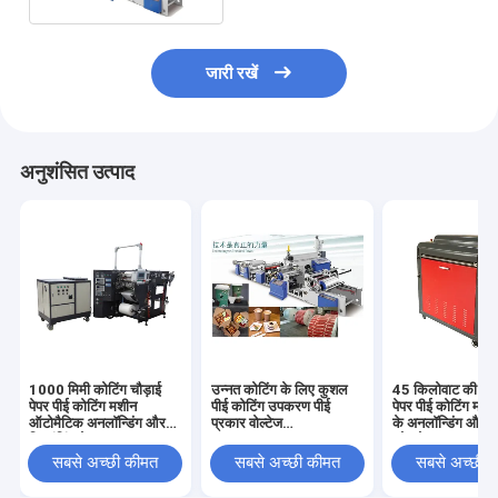
जारी रखें
अनुशंसित उत्पाद
1000 मिमी कोटिंग चौड़ाई
उन्नत कोटिंग के लिए कुशल
45 किलोवाट की मशी
पेपर पीई कोटिंग मशीन
पीई कोटिंग उपकरण पीई
पेपर पीई कोटिंग मशी
ऑटोमैटिक अनलॉन्डिंग और
प्रकार वोल्टेज
के अनलॉन्डिंग और रि
रिवाइंडिंग के साथ
380V/50HZ
कोर के साथ
सबसे अच्छी कीमत
सबसे अच्छी कीमत
सबसे अच्छी 