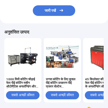
जारी रखें
अनुशंसित उत्पाद
1000 मिमी कोटिंग चौड़ाई
उन्नत कोटिंग के लिए कुशल
45 किलोवाट की मशी
पेपर पीई कोटिंग मशीन
पीई कोटिंग उपकरण पीई
पेपर पीई कोटिंग मशी
ऑटोमैटिक अनलॉन्डिंग और
प्रकार वोल्टेज
के अनलॉन्डिंग और रि
रिवाइंडिंग के साथ
380V/50HZ
कोर के साथ
सबसे अच्छी कीमत
सबसे अच्छी कीमत
सबसे अच्छी 