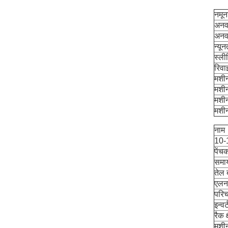
नमून
अनवा
अनवा
न्यू
स्ली
रिवा
मशी
मशी
मशी
मशी
नाम
10-1
पें
समाय
तेल 
एलन 
परि
इन्वर
रैक क
मशीन