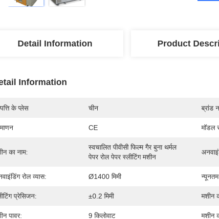
Detail Information
Product Descr
etail Information
पत्ति के प्लेस
चीन
ब्रांड 
रमाणन
CE
मॉडल स
स्वचालित पीवीसी फिल्म गैर बुना थर्मल 
ीन का नाम:
अनवाइं
पेपर रोल पेपर स्लीटिंग मशीन
वाइंडिंग रोल व्यास:
Ø1400 मिमी
न्यूनतम
लीटिंग प्रेसिजन:
±0.2 मिमी
मशीन क
ीन पावर:
9 किलोवाट
मशीन 