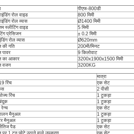
ा
पीएफ-800डी
इंडिंग रोल वाइड
800 मिमी
इंडिंग रोल व्यास
Ø1400 मिमी
नतम स्लीटिंग वाइड
5 मिमी
टिंग प्रेसिजन
± 0.2 मिमी
इंडिंग रोल व्यास
Ø620mm
न की गति
200मी/मिनट
न पावर
9 किलोवाट
न का आकार
3200x1900x1500 मिमी
न वजन
3200KG
मात्रा
9 रिंच
एक सेट
चकस
2 पीसी
ोज्य रिंच
1 टुकड़ा
बंदूक
1 टुकड़ा
रेन्च
एक सेट
चालन मैनुअल
1 टुकड़ा
्टर मैनुअल
1 टुकड़ा
्षैतिज पैड
एक सेट
 पर 1 टन छोटे उठाने वाले उपकरण
एक सेट