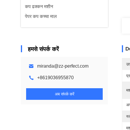
कप ढक्कन मशीन
पेपर कप कच्चा माल
हमसे संपर्क करें
D
उत्
miranda@zz-perfect.com
प्
+8619036955870
मश
अब संपर्क करें
अन
स्
मश