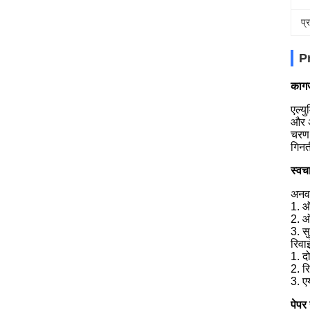
प्
P
काग
एल्य
और अ
चरण 
गिनत
स्वच
अनवा
1. ऑ
2. ऑ
3. स
रिवाइ
1. द
2. र
3. ए
पेपर