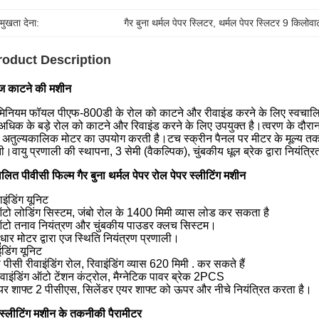
रमुखता देना:
गैर बुना थर्मल पेपर स्लिटर
, 
थर्मल पेपर स्लिटर 9 किलोवा
roduct Description
ज काटने की मशीन
ुमिनियम फॉयल पीएफ-800डी के रोल को काटने और रीवाइंड करने के लिए स्वचालित 
धिक के बड़े रोल को काटने और रिवाइंड करने के लिए उपयुक्त है।त्वरण के दौर
अतुल्यकालिक मोटर का उपयोग करती है।टच स्क्रीन पैनल पर मीटर के मूल्य तक 
ी।वायु प्रणाली की स्थापना, 3 सेमी (वैकल्पिक), चुंबकीय धूल ब्रेक द्वारा नियंत्र
ालित पीवीसी फिल्म गैर बुना थर्मल पेपर रोल पेपर स्लीटिंग मशीन
इंडिंग यूनिट
टो लोडिंग सिस्टम, जंबो रोल के 1400 मिमी व्यास लोड कर सकता है
टो तनाव नियंत्रण और चुंबकीय पाउडर क्लच सिस्टम।
ुधार मोटर द्वारा एज स्थिति नियंत्रण प्रणाली।
ंडिंग यूनिट
ो पीसी रीवाइंडिंग रोल, रिवाइंडिंग व्यास 620 मिमी . कर सकते हैं
िवाइंडिंग ऑटो टेंशन कंट्रोल, मैग्नेटिक पावर ब्रेक 2PCS
यर शाफ्ट 2 पीसीएस, सिलेंडर एयर शाफ्ट को ऊपर और नीचे नियंत्रित करता है।
 स्लीटिंग मशीन के तकनीकी पैरामीटर