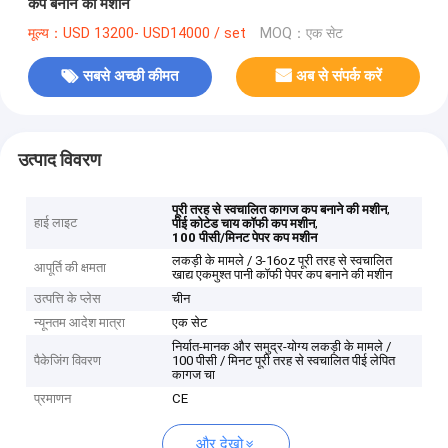
कप बनाने की मशीन
मूल्य：USD 13200- USD14000 / set
MOQ：एक सेट
सबसे अच्छी कीमत
अब से संपर्क करें
उत्पाद विवरण
,
पूरी तरह से स्वचालित कागज कप बनाने की मशीन
हाई लाइट
,
पीई कोटेड चाय कॉफी कप मशीन
100 पीसी/मिनट पेपर कप मशीन
लकड़ी के मामले / 3-16oz पूरी तरह से स्वचालित
आपूर्ति की क्षमता
खाद्य एकमुश्त पानी कॉफी पेपर कप बनाने की मशीन
उत्पत्ति के प्लेस
चीन
न्यूनतम आदेश मात्रा
एक सेट
निर्यात-मानक और समुद्र-योग्य लकड़ी के मामले /
पैकेजिंग विवरण
100 पीसी / मिनट पूरी तरह से स्वचालित पीई लेपित
कागज चा
प्रमाणन
CE
और देखो