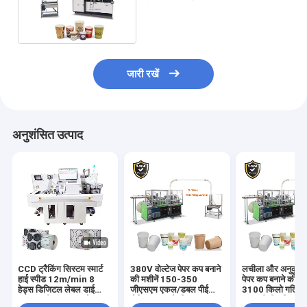
पेपर कप बनाने की मशीन
जारी रखें
अनुशंसित उत्पाद
CCD ट्रैकिंग सिस्टम स्मार्ट
380V वोल्टेज पेपर कप बनाने
लचीला और अनुकूलन 
हाई स्पीड 12m/min 8
की मशीनें 150-350
पेपर कप बनाने की म
हेड्स डिजिटल लेबल डाई
जीएसएम एकल/डबल पीई
3100 किलो गति 1
कटर मल्टी-फंक्शनल लेबल
लेपित कागज के लिए
150 पीसी / मिनट