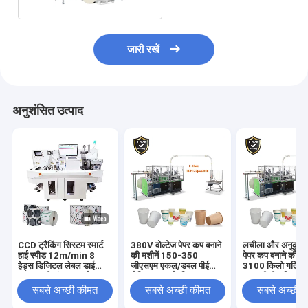
जारी रखें
अनुशंसित उत्पाद
CCD ट्रैकिंग सिस्टम स्मार्ट
380V वोल्टेज पेपर कप बनाने
लचीला और अनुकूलन 
हाई स्पीड 12m/min 8
की मशीनें 150-350
पेपर कप बनाने की म
हेड्स डिजिटल लेबल डाई
जीएसएम एकल/डबल पीई
3100 किलो गति 1
कटर मल्टी-फंक्शनल लेबल
लेपित कागज के लिए
150 पीसी / मिनट
स्टिकर डाई कटिंग मशीन
सबसे अच्छी कीमत
सबसे अच्छी कीमत
सबसे अच्छी 