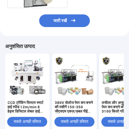
जारी रखें
अनुशंसित उत्पाद
CCD ट्रैकिंग सिस्टम स्मार्ट
380V वोल्टेज पेपर कप बनाने
लचीला और अनुकूलन 
हाई स्पीड 12m/min 8
की मशीनें 150-350
पेपर कप बनाने की म
हेड्स डिजिटल लेबल डाई
जीएसएम एकल/डबल पीई
3100 किलो गति 1
कटर मल्टी-फंक्शनल लेबल
लेपित कागज के लिए
150 पीसी / मिनट
स्टिकर डाई कटिंग मशीन
सबसे अच्छी कीमत
सबसे अच्छी कीमत
सबसे अच्छी 