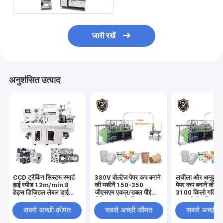
जारी रखें
अनुशंसित उत्पाद
CCD ट्रैकिंग सिस्टम स्मार्ट
380V वोल्टेज पेपर कप बनाने
लचीला और अनुकूलन 
हाई स्पीड 12m/min 8
की मशीनें 150-350
पेपर कप बनाने की म
हेड्स डिजिटल लेबल डाई
जीएसएम एकल/डबल पीई
3100 किलो गति 1
कटर मल्टी-फंक्शनल लेबल
लेपित कागज के लिए
150 पीसी / मिनट
स्टिकर डाई कटिंग मशीन
सबसे अच्छी कीमत
सबसे अच्छी कीमत
सबसे अच्छी 