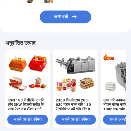
जारी रखें
अनुशंसित उत्पाद
दक्षता 180 पीसी/मिनट गति
2300 किलोग्राम 200-
उच्च गति कागज दोप
और 3KW बिजली स्रोत के
620 ग्राम उच्च गति 180
भोजन बॉक्स मशीन
साथ पेपर लंच बॉक्स बनाने की
पीसी/मिनट की गति और 0.5
180pcs/min तेजी
मशीन
एमपीए वायु आवश्यकता के
उत्पादन के लिए क्षम
साथ
सबसे अच्छी कीमत
सबसे अच्छी कीमत
सबसे अच्छी 