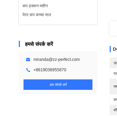
कप ढक्कन मशीन
पेपर कप कच्चा माल
हमसे संपर्क करें
D
miranda@zz-perfect.com
उत्
+8619036955870
प्
अब संपर्क करें
मश
का
बॉ