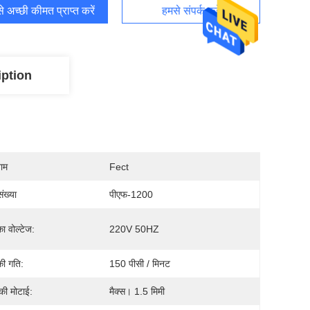
 अच्छी कीमत प्राप्त करें
हमसे संपर्क करें
iption
नाम
Fect
ंख्या
पीएफ-1200
ा वोल्टेज:
220V 50HZ
ी गति:
150 पीसी / मिनट
ी मोटाई:
मैक्स। 1.5 मिमी