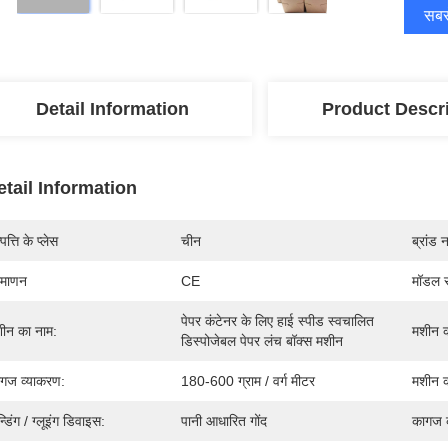
सबसे
Detail Information
Product Descr
etail Information
पत्ति के प्लेस
चीन
ब्रांड 
रमाणन
CE
मॉडल स
पेपर कंटेनर के लिए हाई स्पीड स्वचालित 
ीन का नाम:
मशीन क
डिस्पोजेबल पेपर लंच बॉक्स मशीन
गज व्याकरण:
180-600 ग्राम / वर्ग मीटर
मशीन क
न्डिंग / ग्लूइंग डिवाइस:
पानी आधारित गोंद
कागज क