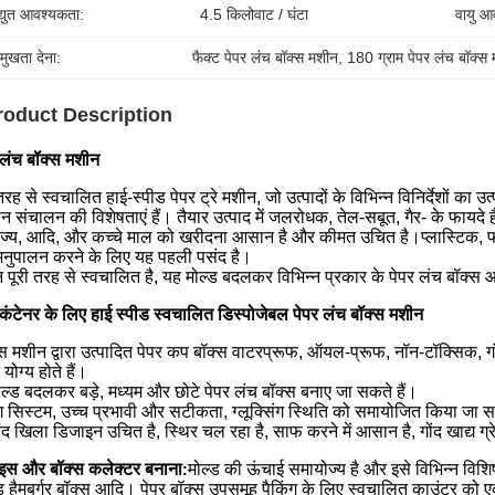
द्युत आवश्यकता:
4.5 किलोवाट / घंटा
वायु आ
रमुखता देना:
फैक्ट पेपर लंच बॉक्स मशीन
, 
180 ग्राम पेपर लंच बॉक्स
roduct Description
 लंच बॉक्स मशीन
 तरह से स्वचालित हाई-स्पीड पेपर ट्रे मशीन, जो उत्पादों के विभिन्न विनिर्देशों 
 संचालन की विशेषताएं हैं। तैयार उत्पाद में जलरोधक, तेल-सबूत, गैर- के फायदे है
ोज्य, आदि, और कच्चे माल को खरीदना आसान है और कीमत उचित है।प्लास्टिक, फो
नुपालन करने के लिए यह पहली पसंद है।
 पूरी तरह से स्वचालित है, यह मोल्ड बदलकर विभिन्न प्रकार के पेपर लंच बॉ
 कंटेनर के लिए हाई स्पीड स्वचालित डिस्पोजेबल पेपर लंच बॉक्स मशीन
स मशीन द्वारा उत्पादित पेपर कप बॉक्स वाटरप्रूफ, ऑयल-प्रूफ, नॉन-टॉक्सिक, ग
योग्य होते हैं।
ोल्ड बदलकर बड़े, मध्यम और छोटे पेपर लंच बॉक्स बनाए जा सकते हैं।
इंग सिस्टम, उच्च प्रभावी और सटीकता, ग्लूक्सिंग स्थिति को समायोजित किया जा स
ोंद खिला डिजाइन उचित है, स्थिर चल रहा है, साफ करने में आसान है, गोंद खाद्य ग्
इस और बॉक्स कलेक्टर बनाना
मोल्ड की ऊंचाई समायोज्य है और इसे विभिन्न विशि
:
प्ड हैमबर्गर बॉक्स आदि। पेपर बॉक्स उपसमूह पैकिंग के लिए स्वचालित काउंटर क