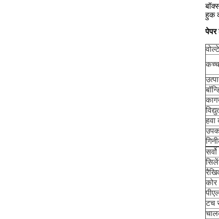
बॉक्
हुक 
पेपर
वोल्
कच्च
उत्प
बॉन्ड
काग
विद्
हवा
उपक
गिनी
सर्व
सिले
रैख
कोर
पीए
टच स
चा