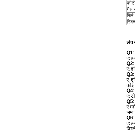
फोटो
गैस 
रिले
स्वि
लंच 
Q1: 
ए: ह
Q2: 
ए: ह
Q3: 
ए: हा
कोई 
Q4: क
ए: ट
Q5: 
ए मश
जमा 
Q6: व
ए: ह
विश्