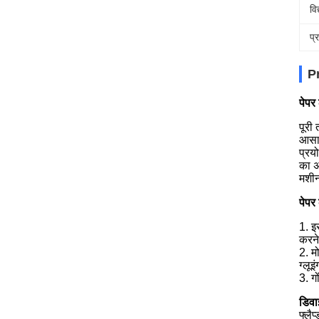
वि
प्
P
पेपर
पूरी
आसान
प्रय
का अ
मशीन
पेपर
1. इ
करने 
2. म
ग्लू
3. ग
डिवा
फ्लै