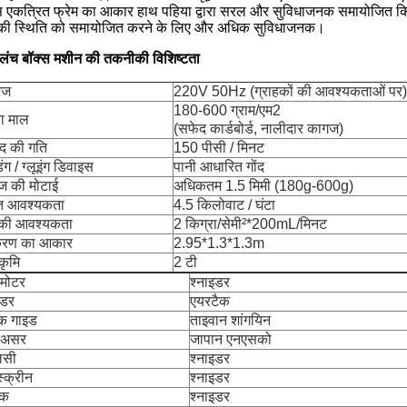
स एकत्रित फ्रेम का आकार हाथ पहिया द्वारा सरल और सुविधाजनक समायोजित किय
की स्थिति को समायोजित करने के लिए और अधिक सुविधाजनक।
 लंच बॉक्स मशीन की तकनीकी विशिष्टता
टेज
220V 50Hz (ग्राहकों की आवश्यकताओं पर)
180-600 ग्राम/एम2
ा माल
(सफेद कार्डबोर्ड, नालीदार कागज)
ाद की गति
150 पीसी / मिनट
िंग / ग्लूइंग डिवाइस
पानी आधारित गोंद
ज की मोटाई
अधिकतम 1.5 मिमी (180g-600g)
युत आवश्यकता
4.5 किलोवाट / घंटा
 की आवश्यकता
2 किग्रा/सेमी²*200mL/मिनट
रण का आकार
2.95*1.3*1.3m
कृमि
2 टी
ो मोटर
श्नाइडर
ंडर
एयरटैक
िक गाइड
ताइवान शांगयिन
 असर
जापान एनएसको
लसी
श्नाइडर
्क्रीन
श्नाइडर
लक
श्नाइडर