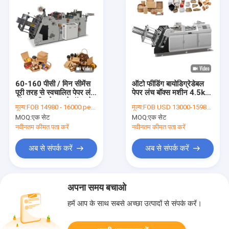
60-160 पीसी / मिन सीमेंस
ऑटो फीडिंग बायोडिग्रेडेबल
पूरी तरह से स्वचालित पेपर लंच
पेपर लंच बॉक्स मशीन 4.5kw
बॉक्स मशीन टेक अवे बॉक्स के
/ H
मूल्य:
FOB 14980 - 16000 per set
मूल्य:
FOB USD 13000-15980 per set
लिए
MOQ:
एक सेट
MOQ:
एक सेट
नवीनतम कीमत पता करें
नवीनतम कीमत पता करें
अब से संपर्क करें
अब से संपर्क करें
अपना समय बचाओ
हमें आप के साथ सबसे अच्छा उत्पादों से संपर्क करें।