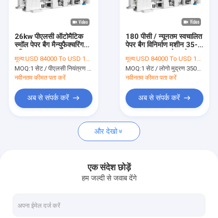
कारखाना भ्रमण
गुणवत्ता नियंत्रण
26kw पीएलसी ऑटोमैटिक
180 पीसी / न्यूनतम स्वचालित
स्मॉल पेपर बैग मैन्युफैक्चरिंग
पेपर बैग विनिर्माण मशीन 35-
संपर्क करें
यूनिट 175mm-715mm
80 ग्राम / एम 2 पेपर बैग
मूल्य:
USD 84000 To USD 100000 Per Set
मूल्य:
USD 84000 To USD 100000 Per Set
कटिंग लेंथ:
निर्माता
MOQ:
1 सेट / पीएलसी नियंत्रण स्वचालित डिस्पोजेबल छोटे पेपर बैग बनाने की मशीन
MOQ:
1 सेट / लोगो मुद्रण 350J 180pcs / न्यूनतम स्वचालित पेपर बैग विनिर्माण मशीन
समाचार
नवीनतम कीमत पता करें
नवीनतम कीमत पता करें
अब से संपर्क करें
अब से संपर्क करें
पेपर कप बनाने की मशीनें
और देखो
पेपर कप डाई कटिंग मशीन
पेपर कप प्रिंटिंग मशीनें
एक संदेश छोड़ें
हम जल्दी से जवाब देंगे
पेपर लंच बॉक्स मशीन
पेपर कप पैकिंग मशीन