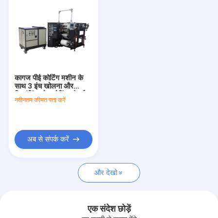
कागज पीई कोटिंग मशीन के
साथ 3 इंच खोलना और
रिवाइंडिंग कोर कोटिंग चौड़ाई
नवीनतम कीमत पता करें
1000 मिमी
अब से संपर्क करें
घर
और देखो
उत्पादों
हमारे बारे में
एक संदेश छोड़ें