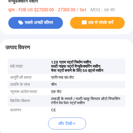
मैन्युफैक्चरिंग मशीन
मूल्य：FOB US $27200.00 - 27300.00 / Set
MOQ：एक सेट
सबसे अच्छी कीमत
अब से संपर्क करें
उत्पाद विवरण
,
120 ग्राम स्ट्रॉ निर्माण मशीन
हाई लाइट
,
मल्टी नाइफ स्ट्रॉ मैन्युफैक्चरिंग मशीन
पेपर स्ट्रॉ बनाने के लिए 50 हर्ट्ज मशीन
आपूर्ति की क्षमता
प्रति माह 90 सेट
उत्पत्ति के प्लेस
चीन
न्यूनतम आदेश मात्रा
एक सेट
लकड़ी के मामले / मल्टी-चाकू सिस्टम ऑटो स्प्लिसिंग
पैकेजिंग विवरण
रंगीन पेय पेपर स्ट्रॉ मशीन
प्रमाणन
CE
और देखो