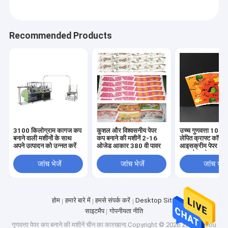
Recommended Products
3100 किलोग्राम कागज कप
कुशल और विश्वसनीय पेपर
उच्च गुणवत्ता 100% प
बनाने वाली मशीनों के साथ
कप बनाने की मशीनें 2-16
लेपित क्राफ्ट कॉफी
अपने उत्पादन को उन्नत करें
ओजेड आकार 380 वी पावर
आइसक्रीम पेपर कप 
माल रोल थोक
जांच भेजें
जांच भेजें
जांच भेजें
घर
उत्पादों
झेंग्झौ परफेक्ट कं, लिमिटेड एक पेशेवर निर्माता है और इसकी एक मजबूत
होम
हमारे बारे में
हमसे संपर्क करें
Desktop Site
और पेशेवर बिक्री टीम है जो आपको न केवल हमारी मशीनों का विस्तृत
साइटमैप
गोपनीयता नीति
हमारे बारे में
परिचय प्रदान करेगी बल्कि आपकी आवश्यकताओं के अनुसार लागत
गुणवत्ता
पेपर कप बनाने की मशीनें
चीन का कारखाना.Copyright © 2026 Zhengzhou